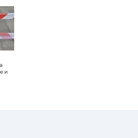
а
е и