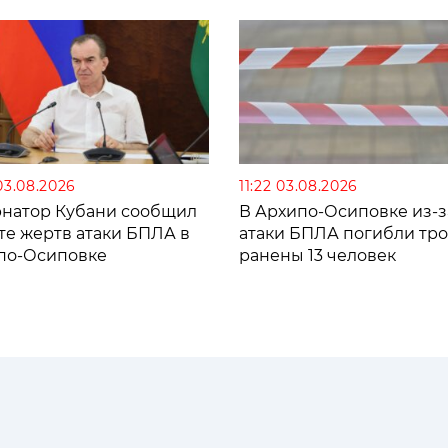
03.08.2026
11:22 03.08.2026
рнатор Кубани сообщил
В Архипо-Осиповке из-з
те жертв атаки БПЛА в
атаки БПЛА погибли тро
по-Осиповке
ранены 13 человек