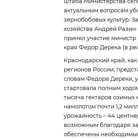
штаба Министерства сел
актуальным вопросам уб
зернобобовых культур. З
хозяйства Андрей Разин 
принял участие министр 
края Федор Дерека (в р
Краснодарский край, ка
регионов России, предст
словам Федора Дереки, 
стартовала полным ходом
тысяча гектаров озимых к
намолотом почти 1,2 мил
урожайность – 44 центне
возможным благодаря за
обеспечены необходимым