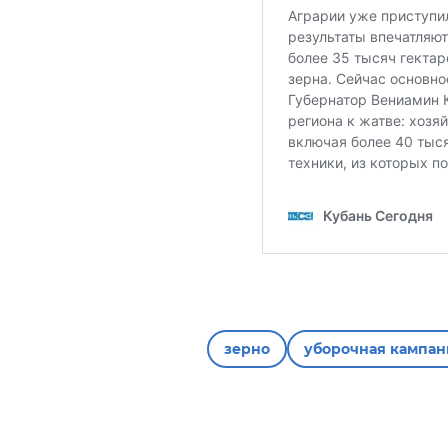
зерно
уборочная кампан