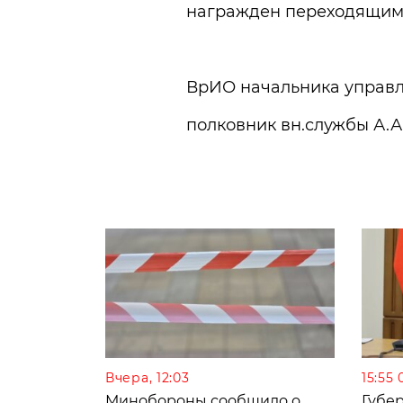
награжден переходящим 
ВрИО начальника управ
полковник вн.службы А.А
Вчера, 12:03
15:55 
Минобороны сообщило о
Губе