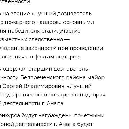
ственности.
х на звание «Лучший дознаватель
го пожарного надзора» основными
я победителя стали: участие
совместных следственно —
блюдение законности при проведении
едования по фактам пожаров.
у одержал старший дознаватель
льности Белореченского района майор
в Сергей Владимирович. «Лучший
государственного пожарного надзора»
 деятельности г. Анапа.
онкурса будут награждены почетными
орной деятельности г. Анапа будет