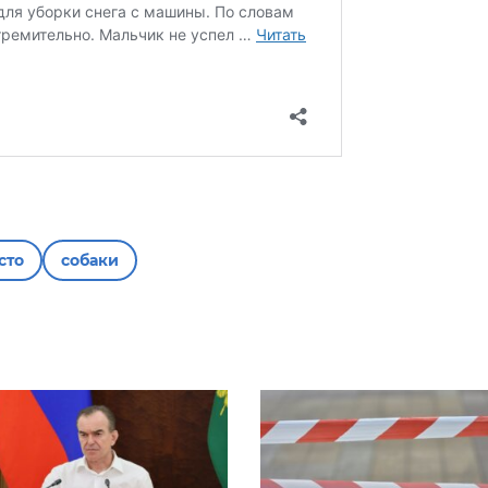
сто
собаки