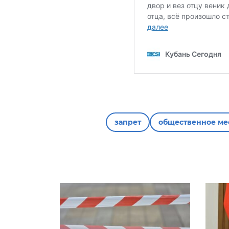
запрет
общественное ме