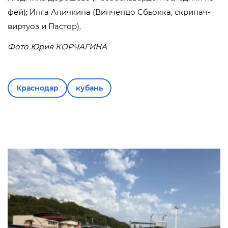
фей); Инга Аничкина (Винченцо Сбьокка, скрипач-
виртуоз и Пастор).
Фото Юрия КОРЧАГИНА
Краснодар
кубань