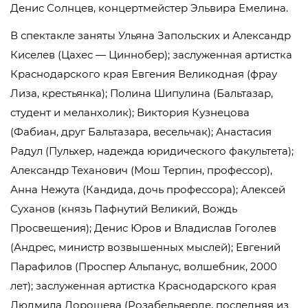
Денис Солнцев, концертмейстер Эльвира Емелина.
В спектакле заняты Ульяна Запольских и Александр
Киселев (Цахес — Циннобер); заслуженная артистка
Краснодарского края Евгения Великодная (фрау
Лиза, крестьянка); Полина Шипулина (Бальтазар,
студент и меланхолик); Виктория Кузнецова
(Фабиан, друг Бальтазара, весельчак); Анастасия
Радул (Пульхер, надежда юридического факультета);
Александр Теханович (Мош Терпин, профессор),
Анна Нежута (Кандида, дочь профессора); Алексей
Суханов (князь Пафнутий Великий, Вождь
Просвещения); Денис Юров и Владислав Гоголев
(Андрес, министр возвышенных мыслей); Евгений
Парафилов (Проспер Альпанус, волшебник, 2000
лет); заслуженная артистка Краснодарского края
Людмила Дорошева (Розабельверде, последняя из