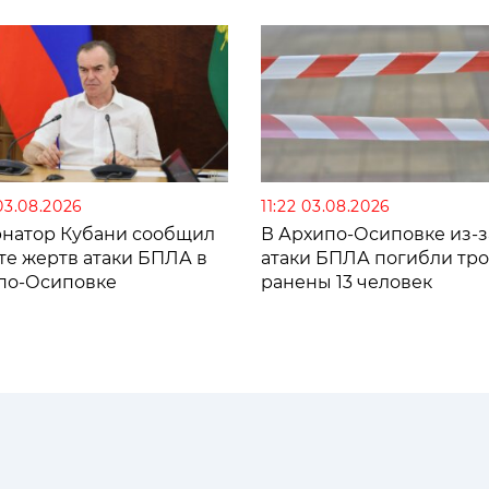
03.08.2026
11:22 03.08.2026
рнатор Кубани сообщил
В Архипо-Осиповке из-з
те жертв атаки БПЛА в
атаки БПЛА погибли тро
по-Осиповке
ранены 13 человек