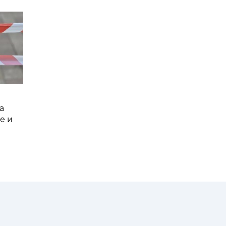
а
е и