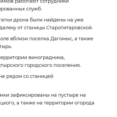
омков работают сотрудники
ированных служб.
татки дрона были найдены на уже
алеку от станицы Старотитаровской.
поле вблизи поселка Дагомыс, а также
тырь.
территории виноградника,
тырского городского поселения.
не рядом со станицей
мки зафиксированы на пустыре на
цкого, а также на территории огорода