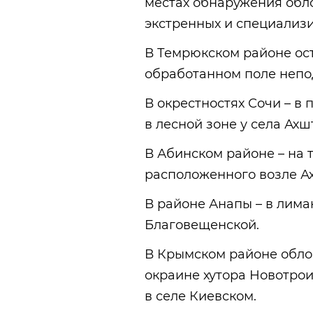
местах обнаружения обл
экстренных и специализ
В Темрюкском районе ос
обработанном поле непод
В окрестностях Сочи – в 
в лесной зоне у села Ахш
В Абинском районе – на 
расположенного возле Ах
В районе Анапы – в лима
Благовещенской.
В Крымском районе обло
окраине хутора Новотрои
в селе Киевском.