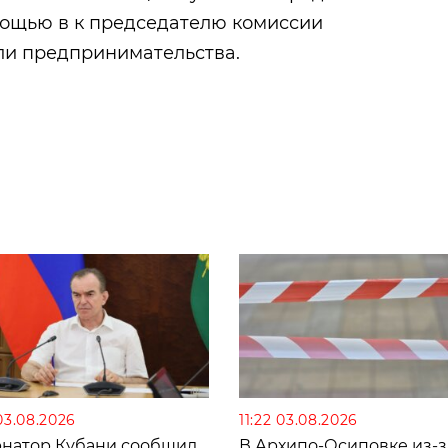
омощью в к председателю комиссии
ли предпринимательства.
03.08.2026
11:22 03.08.2026
рнатор Кубани сообщил
В Архипо-Осиповке из-з