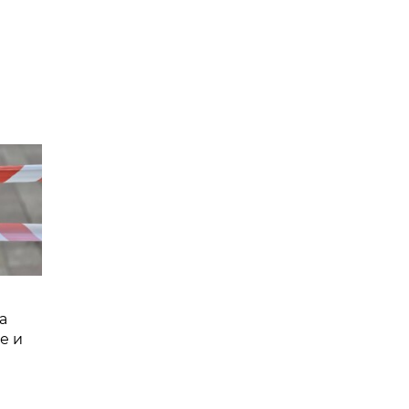
а
е и