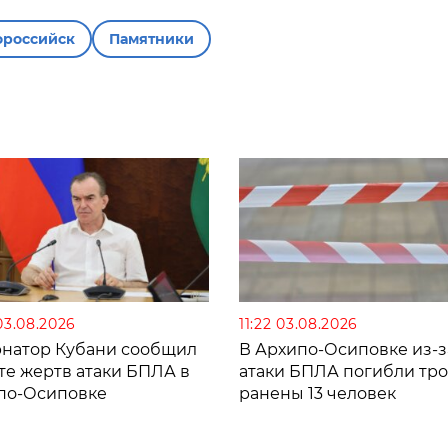
ороссийск
Памятники
03.08.2026
11:22 03.08.2026
рнатор Кубани сообщил
В Архипо-Осиповке из-з
те жертв атаки БПЛА в
атаки БПЛА погибли тро
по-Осиповке
ранены 13 человек