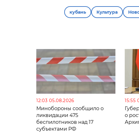
кубань
Культура
Нов
12:03 05.08.2026
15:55 
Минобороны сообщило о
Губе
ликвидации 475
о рос
беспилотников над 17
Архи
субъектами РФ