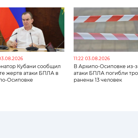
03.08.2026
11:22 03.08.2026
рнатор Кубани сообщил
В Архипо-Осиповке из-з
те жертв атаки БПЛА в
атаки БПЛА погибли тро
по-Осиповке
ранены 13 человек