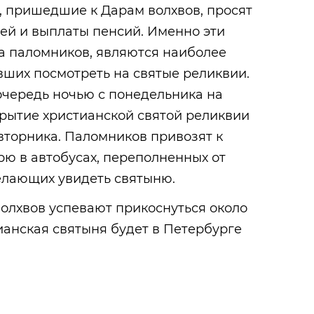
, пришедшие к Дарам волхвов, просят
тей и выплаты пенсий. Именно эти
а паломников, являются наиболее
ших посмотреть на святые реликвии.
очередь ночью с понедельника на
крытие христианской святой реликвии
вторника. Паломников привозят к
ю в автобусах, переполненных от
елающих увидеть святыню.
волхвов успевают прикоснуться около
ианская святыня будет в Петербурге