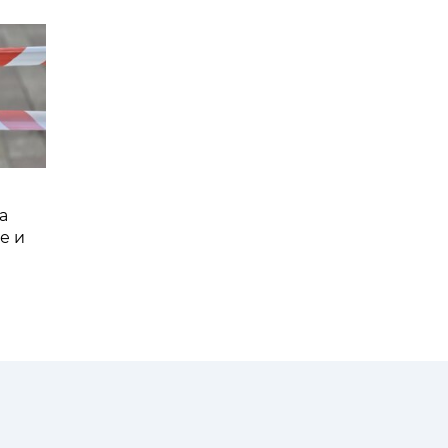
а
е и