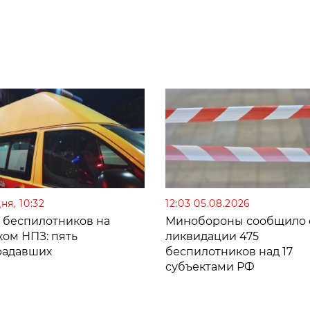
ня, 10:32
12:03 05.08.2026
а беспилотников на
Минобороны сообщило 
ком НПЗ: пять
ликвидации 475
радавших
беспилотников над 17
субъектами РФ