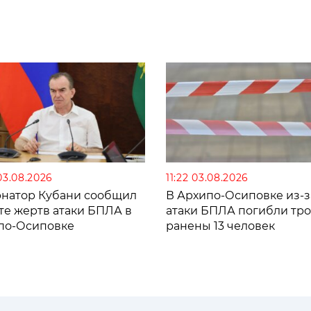
03.08.2026
11:22 03.08.2026
рнатор Кубани сообщил
В Архипо-Осиповке из-з
те жертв атаки БПЛА в
атаки БПЛА погибли тро
по-Осиповке
ранены 13 человек