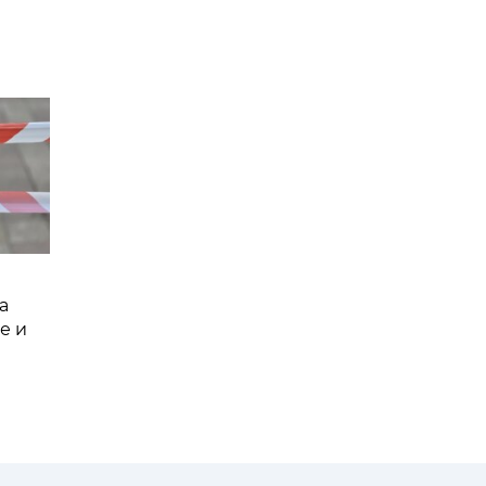
а
е и