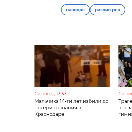
паводок
разлив рек
Сегодня, 13:53
Сегод
Мальчика 14-ти лет избили до
Траге
потери сознания в
внез
Краснодаре
гимн