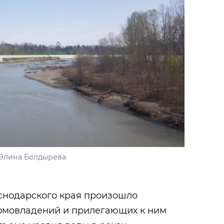
Элина Болдырева
снодарского края произошло
домовладений и прилегающих к ним