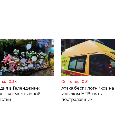
ня, 10:38
Сегодня, 10:32
дия в Геленджике:
Атака беспилотников на
апная смерть юной
Ильском НПЗ: пять
астки
пострадавших