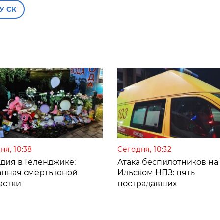
У СК
ня, 10:38
Сегодня, 10:32
дия в Геленджике:
Атака беспилотников на
апная смерть юной
Ильском НПЗ: пять
астки
пострадавших