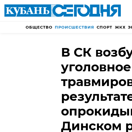
ОБЩЕСТВО
ПРОИСШЕСТВИЯ
СПОРТ
ЖКХ
Э
В СК возб
уголовное
травмиров
результат
опрокидыв
Динском 