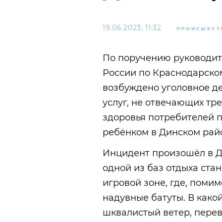
19.06.2023, 11:32
ПРОИСШЕСТ
По поручению руководит
России по Краснодарско
возбуждено уголовное дел
услуг, не отвечающих тр
здоровья потребителей п
ребёнком в Динском ра
Инцидент произошёл в Ди
одной из баз отдыха ста
игровой зоне, где, поми
надувные батуты. В како
шквалистый ветер, пере