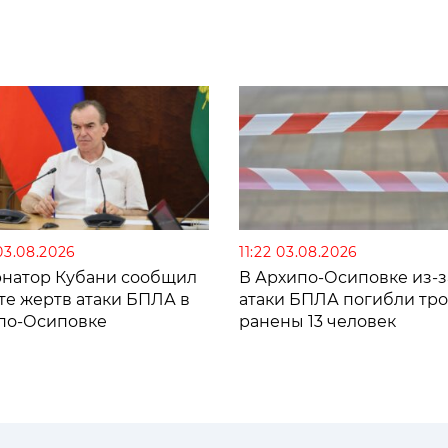
03.08.2026
11:22 03.08.2026
рнатор Кубани сообщил
В Архипо-Осиповке из-з
те жертв атаки БПЛА в
атаки БПЛА погибли тро
по-Осиповке
ранены 13 человек