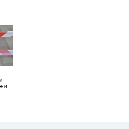
а
е и