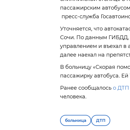
пассажирским автобусом
пресс-служба Госавтоин
Уточняется, что автоката
Сочи. По данным ГИБДД, 
управлением и въехал в а
далее наехал на препятс
В больницу «Скорая пом
пассажирку автобуса. Ей 1
Ранее сообщалось
о ДТП
человека.
больница
ДТП