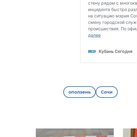
оползень
Сочи