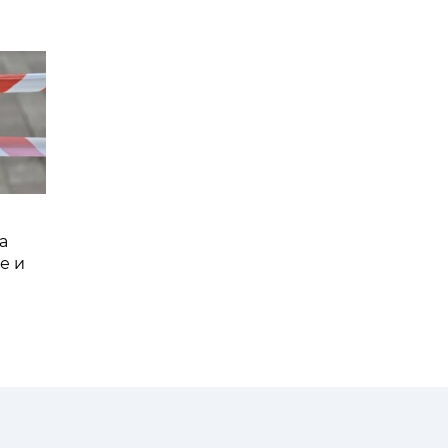
а
е и