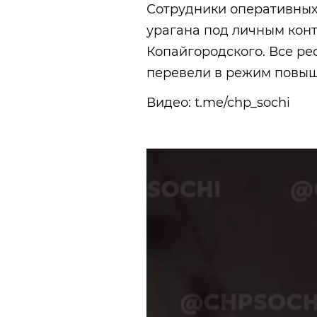
Сотрудники оперативных
урагана под личным кон
Копайгородского. Все р
перевели в режим повыш
Видео: t.me/chp_sochi