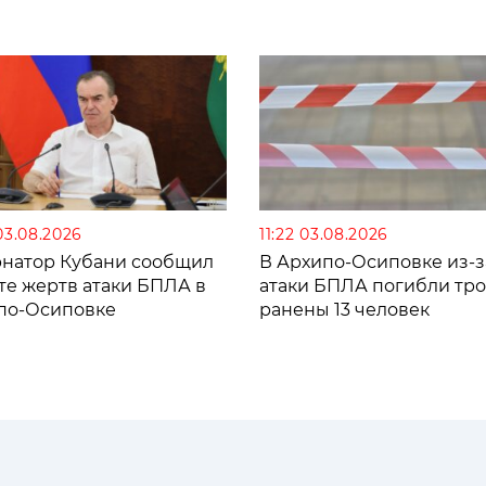
03.08.2026
11:22 03.08.2026
рнатор Кубани сообщил
В Архипо-Осиповке из-з
те жертв атаки БПЛА в
атаки БПЛА погибли тро
по-Осиповке
ранены 13 человек