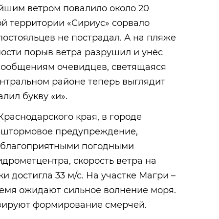
ейшим ветром повалило около 20
ой территории «Сириус» сорвало
постояльцев не пострадал. А на пляже
ости порыв ветра разрушил и унёс
 сообщениям очевидцев, светящаяся
ентральном районе теперь выглядит
алил букву «и».
раснодарского края, в городе
 штормовое предупреждение,
неблагоприятными погодными
дрометцентра, скорость ветра на
и достигла 33 м/с. На участке Магри –
емя ожидают сильное волнение моря.
зируют формирование смерчей.