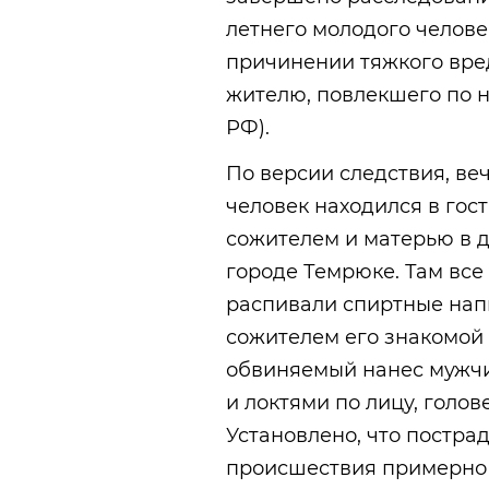
летнего молодого челов
причинении тяжкого вре
жителю, повлекшего по не
РФ).
По версии следствия, ве
человек находился в гост
сожителем и матерью в 
городе Темрюке. Там вс
распивали спиртные напи
сожителем его знакомой 
обвиняемый нанес мужчи
и локтями по лицу, голов
Установлено, что постра
происшествия примерно 