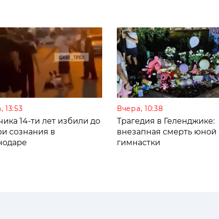
, 13:53
Вчера, 10:38
ика 14-ти лет избили до
Трагедия в Геленджике:
ри сознания в
внезапная смерть юной
нодаре
гимнастки