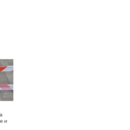
а
е и