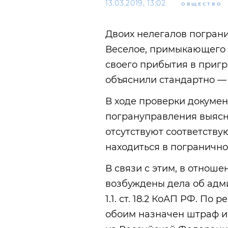
13.03.2019, 13:02
ОБЩЕСТВО
Двоих нелегалов погран
Веселое, примыкающего
своего прибытия в приг
объяснили стандартно — 
В ходе проверки докумен
погрануправления выясн
отсутствуют соответств
находиться в погранично
В связи с этим, в отнош
возбуждены дела об адм
1.1. ст. 18.2 КоАП РФ. П
обоим назначен штраф 