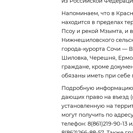
из Российской Федераци
Напоминаем, что в Крас
находится в пределах т
Псоу и рекой Мзымта, и 
Нижнешиловского сельск
города-курорта
Сочи — В
Шиловка, Черешня, Ермол
граждане, кроме докумен
обязаны иметь при себе 
Подробную информацию 
дающих право на въезд (
установленную на терри
могут получить по адресу:
телефон:
8(861)219-90-13
ил
8(862)266-88-57
. Также г