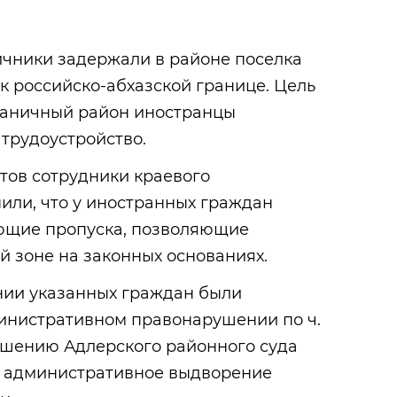
ичники задержали в районе поселка
 к
российско-абхазской
границе. Цель
раничный район иностранцы
трудоустройство.
тов сотрудники краевого
или, что у иностранных граждан
ующие пропуска, позволяющие
й зоне на законных основаниях.
ении указанных граждан были
инистративном правонарушении по ч.
о решению Адлерского районного суда
и административное выдворение