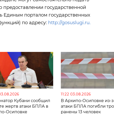
 о предоставлении государственной
сь Единым порталом государственных
функций) по адресу:
http://gosuslugi.ru.
03.08.2026
11:22 03.08.2026
рнатор Кубани сообщил
В Архипо-Осиповке из-з
те жертв атаки БПЛА в
атаки БПЛА погибли тро
по-Осиповке
ранены 13 человек