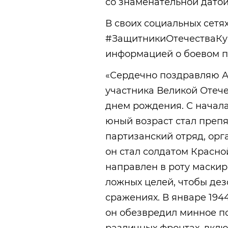
со знаменательной датой 
В своих социальных сетях
#ЗащитникиОтечестваКуб
информацией о боевом п
«Сердечно поздравляю А
участника Великой Отече
днем рождения. С начала
юный возраст стал препя
партизанский отряд, орг
он стал солдатом Красно
направлен в роту маскир
ложных целей, чтобы дез
сражениях. В январе 194
он обезвредил минное по