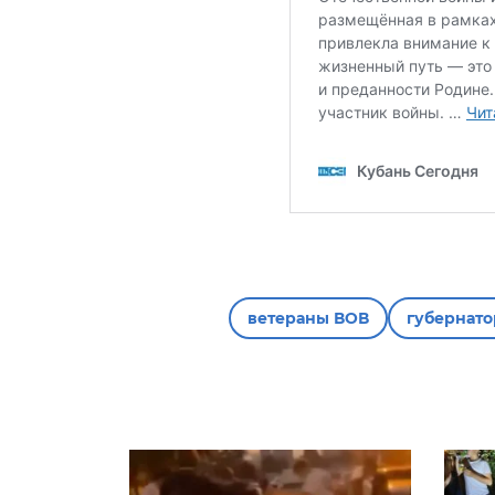
ветераны ВОВ
губернато