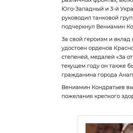
различных фронтах, вклю
Юго-Западный и 3-й Укра
руководил танковой груп
подчеркнул Вениамин Ко
За свой героизм и вклад
удостоен орденов Красной
степеней, медалей «За от
текущем году он также б
гражданина города Анап
Вениамин Кондратьев вы
пожелания крепкого здор