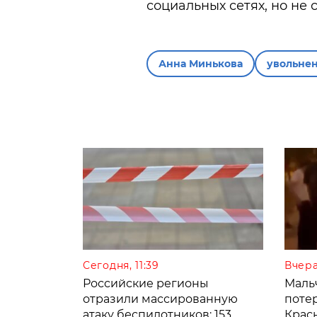
социальных сетях, но не
Анна Минькова
увольне
Сегодня, 11:39
Вчера
Российские регионы
Мальч
отразили массированную
поте
атаку беспилотников: 153
Крас