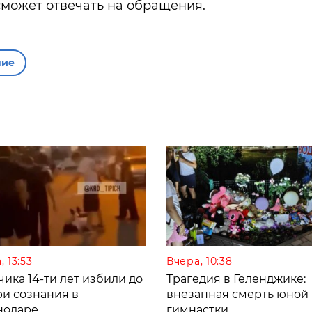
 сможет отвечать на обращения.
ние
, 13:53
Вчера, 10:38
ика 14-ти лет избили до
Трагедия в Геленджике:
ри сознания в
внезапная смерть юной
нодаре
гимнастки