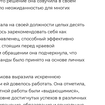
 Это решение она озвучила в своем
ало неожиданностью для многих
ала на своей должности целых десять
лось зарекомендовать себя как
авленец, способный эффективно
, стоящих перед краевой
м обращении она подчеркнула, что
манды было принято на основе личных
ькова выразила искреннюю
м ей довелось работать. Она отметила,
естной работы были «выдающимися»,
ровне достигнутых успехов в различных