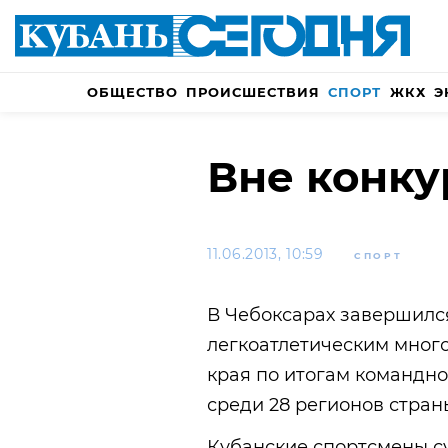
ОБЩЕСТВО
ПРОИСШЕСТВИЯ
СПОРТ
ЖКХ
Э
Вне конк
11.06.2013, 10:59
СПОРТ
В Чебоксарах завершилс
легкоатлетическим мног
края по итогам командно
среди 28 регионов стран
Кубанские спортсмены с