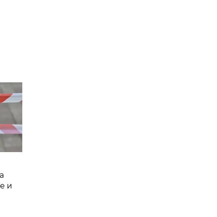
а
е и