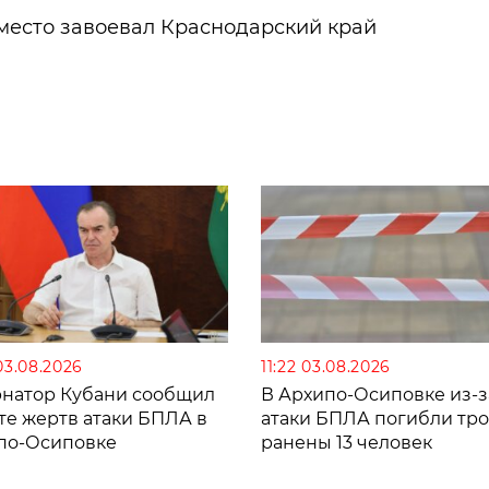
есто завоевал Краснодарский край
03.08.2026
11:22 03.08.2026
рнатор Кубани сообщил
В Архипо-Осиповке из-з
те жертв атаки БПЛА в
атаки БПЛА погибли тро
по-Осиповке
ранены 13 человек