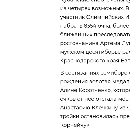
из четырех возможных. 
участник Олимпийских И
набрать 8354 очка, более
ближайших преследовате
ростовчанина Артема Лук
мужском десятиборье ра
Краснодарского края Ев
В состязаниях семиборок
рождения золотая медал
Алине Коротченко, котора
очков от нее отстала мос
Анастасию Клечкину из С
тройки остановилась пр
Корнейчук.