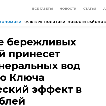
ВСЕ ГАЗЕТЫ
НОВОСТИ
СТАТЬИ
А
КОНОМИКА
КУЛЬТУРА
ПОЛИТИКА
НОВОСТИ РАЙОНОВ
е бережливых
й принесет
неральных вод
го Ключа
ский эффект в
ублей