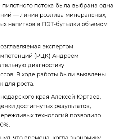
е пилотного потока была выбрана одна
иний — линия розлива минеральных,
ных напитков в ПЭТ-бутылки объемом
возглавляемая экспертом
омпетенций (РЦК) Андреем
ательную диагностику
ссов. В ходе работы были выявлены
к для роста.
нодарского края Алексей Юртаев,
енки достигнутых результатов,
 бережливых технологий позволило
10%.
ул, что времена, когда экономику