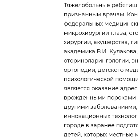
Тяжелобольные ребятишк
признанным врачам. Кон
федеральных медицински
микрохирургии глаза, ст
хирургии, акушерства, г
академика В.И. Кулакова
оториноларингологии, э
ортопедии, детского мед
психологической помощи
является оказание адре
врожденными пороками с
другими заболеваниями,
инновационных технолог
городе в заранее подгот
детей, которых местные