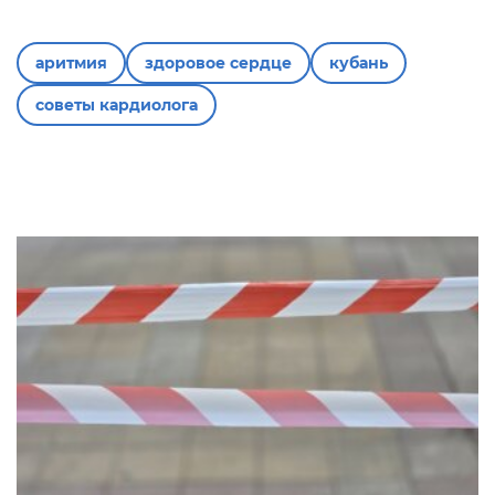
аритмия
здоровое сердце
кубань
советы кардиолога