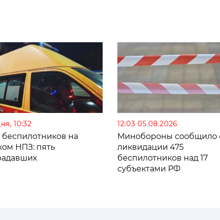
ня, 10:32
12:03 05.08.2026
а беспилотников на
Минобороны сообщило 
ком НПЗ: пять
ликвидации 475
радавших
беспилотников над 17
субъектами РФ