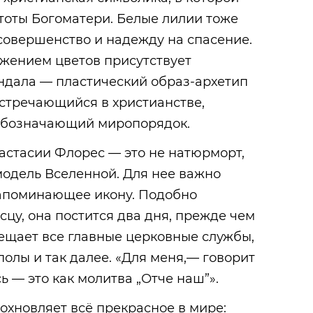
тоты Богоматери. Белые лилии тоже
совершенство и надежду на спасение.
ажением цветов присутствует
ндала — пластический образ-архетип
встречающийся в христианстве,
обозначающий миропорядок.
астасии Флорес — это не натюрморт,
модель Вселенной. Для нее важно
напоминающее икону. Подобно
цу, она постится два дня, прежде чем
сещает все главные церковные службы,
полы и так далее. «Для меня,— говорит
ь — это как молитва „Отче наш”».
охновляет всё прекрасное в мире: