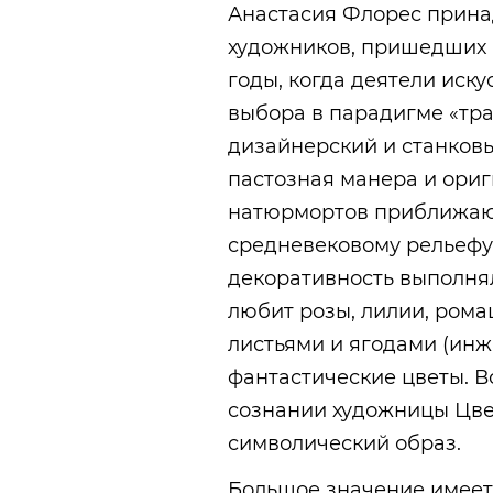
Анастасия Флорес прина
художников, пришедших 
годы, когда деятели иск
выбора в парадигме «тра
дизайнерский и станковы
пастозная манера и ори
натюрмортов приближаю
средневековому рельефу 
декоративность выполня
любит розы, лилии, рома
листьями и ягодами (инж
фантастические цветы. В
сознании художницы Цве
символический образ.
Большое значение имеет 