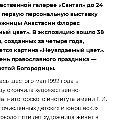
ественной галерее «Сантал» до 24
 первую персональную выставку
ожницы Анастасии Флорес
мый цвет». В экспозицию вошло 38
 созданных за четыре года,
ется картина «Неувядаемый цвет».
день православного праздника —
вятой Богородицы.
сь шестого мая 1992 года в
оду окончила художественно-
агнитогорского института имени Г. И.
огочисленных детских и юношеских
 около пяти лет художница живет в