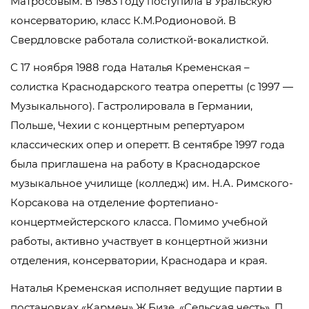
Матросовым. В 1983 году поступила в Уральскую
консерваторию, класс К.М.Родионовой. В
Свердловске работала солисткой-вокалисткой.
С 17 ноября 1988 года Наталья Кременская –
солистка Краснодарского театра оперетты (с 1997 —
Музыкального). Гастролировала в Германии,
Польше, Чехии с концертным репертуаром
классических опер и оперетт. В сентябре 1997 года
была приглашена на работу в Краснодарское
музыкальное училище (колледж) им. Н.А. Римского-
Корсакова на отделение фортепиано-
концертмейстерского класса. Помимо учебной
работы, активно участвует в концертной жизни
отделения, консерватории, Краснодара и края.
Наталья Кременская исполняет ведущие партии в
постановках «Кармен» Ж.Бизе, «Сельская честь», П.