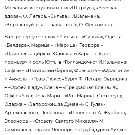
Масканьи, «Летучая мышь» И.Штрауса, «Веселая
вдова», Ф. Легара, «Сильва», И.Кальмана,
«Здравствуйте, я — ваша тетя!», О. Фельцмана.
В ее репертуаре также: Сильва – «Сильва», Одетта –
«Баядера», Марица – «Марица», Теодора –
«Принцесса цирка», Юлишка и Заря – «Цыган-
премьер» и роль Ютты в «Голландочке» И.Кальмана;
Саффи – «Цыганский барон»; Фраскита – «Фраскита»
и Анжель – «Граф Люксенбург» Ф. Легара; Эвридика
– «Орфей в аду», Елена – «Прекрасная Елена» Ж.
Оффенбаха; Роза Мари – «Роз Мари» Г. Стотгарда;
Одарка – «Запорожец за Дунаем» С. Гулак-
Артемовского; Пенелопа – «Пенелопа» А. Журбина;
Элеонора – «Страсти Святого Микаэля» М.
Самойлова; партии Леоноры – «Трубадур» и Аиды –