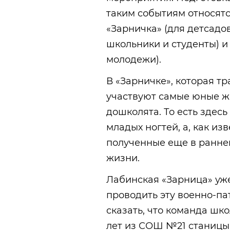
таким событиям относят
«Зарничка» (для детсадов
школьники и студенты) и
молодежи).
В «Зарничке», которая т
участвуют самые юные ж
дошколята. То есть здес
младых ногтей, а, как из
полученные еще в раннем
жизни.
Лабинская «Зарница» уже
проводить эту военно-па
сказать, что команда ш
лет из СОШ №21 станицы