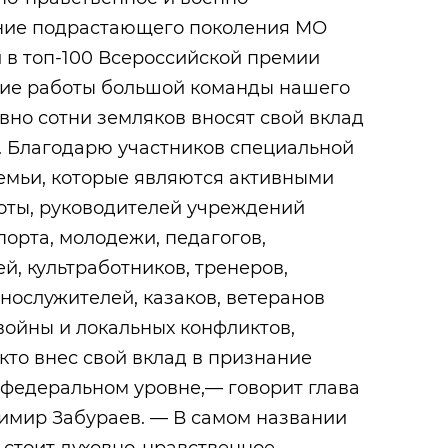
ние подрастающего поколения МО
 в топ-100 Всероссийской премии
ние работы большой команды нашего
но сотни земляков вносят свой вклад
. Благодарю участников специальной
емьи, которые являются активными
оты, руководителей учреждений
порта, молодежи, педагогов,
й, культработников, тренеров,
нослужителей, казаков, ветеранов
войны и локальных конфликтов,
кто внес свой вклад в признание
федеральном уровне,— говорит глава
имир Забураев. — В самом названии
 стоит духовно-нравственное