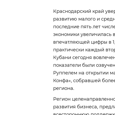
Краснодарский край увер
развитию малого и средн
последние пять лет числ
экономики увеличилась в
впечатляющей цифры в 1,
практически каждый вто
Кубани сегодня вовлечен
показатели были озвуче
Руппелем на открытии м
Конфа», собравшей боле
региона.
Регион целенаправленно
развития бизнеса, пред
всестороннюю поддержку