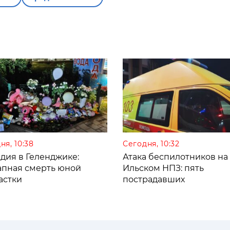
ня, 10:38
Сегодня, 10:32
дия в Геленджике:
Атака беспилотников на
апная смерть юной
Ильском НПЗ: пять
астки
пострадавших