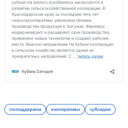
господдержка
кооперативы
субсидии