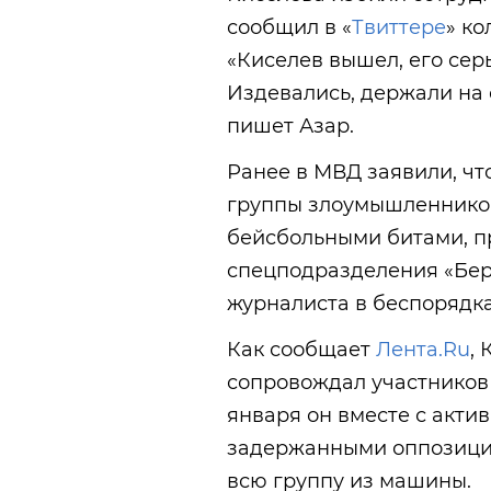
сообщил в «
Твиттере
» ко
«Киселев вышел, его сер
Издевались, держали на 
пишет Азар.
Ранее в МВД заявили, чт
группы злоумышленников
бейсбольными битами, п
спецподразделения «Берк
журналиста в беспорядка
Как сообщает
Лента.Ru
,
сопровождал участников 
января он вместе с акти
задержанными оппозици
всю группу из машины.