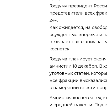
Госдуму президент Росси
представители всех фрак
24».
Как ожидается, на свобод
осужденные впервые и на 
отбывает наказания за т
коснется.
Госдума планирует оконч
амнистии 18 декабря. В 
уголовных статей, котор
Все фракции высказались
о намерении внести попр
Амнистия коснется тех, 
и средней тяжести. Под 