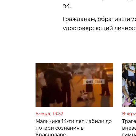
94.
Гражданам, обратившимся
удостоверяющий личност
Вчера, 13:53
Вчера
Мальчика 14-ти лет избили до
Траге
потери сознания в
внез
Краснодаре
гимн