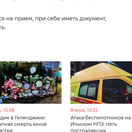
 на прием, при себе иметь документ,
ь.
, 10:38
Вчера, 10:32
дия в Геленджике:
Атака беспилотников на
апная смерть юной
Ильском НПЗ: пять
астки
пострадавших