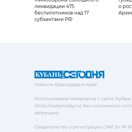
ликвидации 475
о рос
беспилотников над 17
Архи
субъектами РФ
Новости Краснодара и Края
Использование материалов с сайта "Кубань
(https://kubantoday.ru) без письменного со
запрещено
Свидетельство о регистрации СМИ Эл № ФС