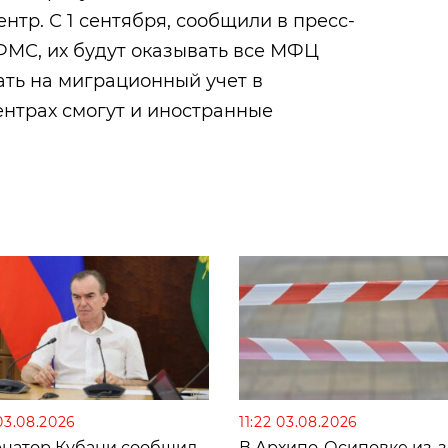
тр. С 1 сентября, сообщили в пресс-
ФМС, их будут оказывать все МФЦ
тать на миграционный учет в
нтрах смогут и иностранные
03.08.2026
11:22 03.08.2026
рнатор Кубани сообщил
В Архипо-Осиповке из-з