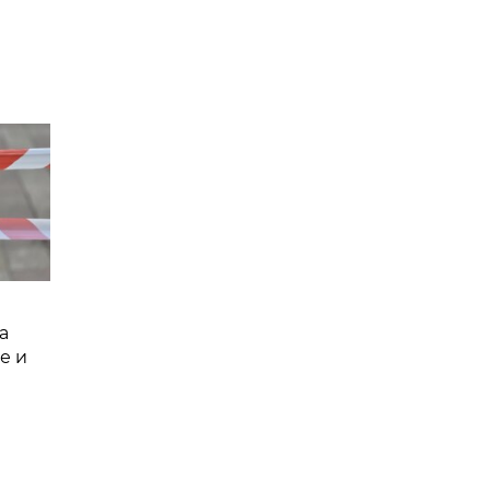
а
е и