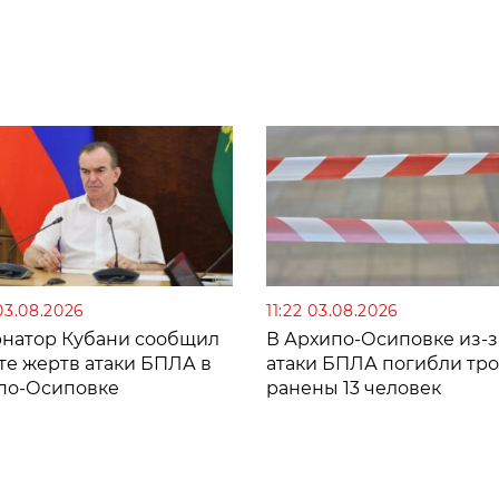
03.08.2026
11:22 03.08.2026
рнатор Кубани сообщил
В Архипо-Осиповке из-з
те жертв атаки БПЛА в
атаки БПЛА погибли тро
по-Осиповке
ранены 13 человек