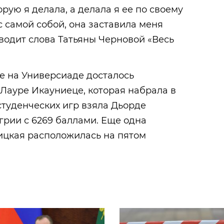
орую я делала, а делала я ее по своему
с самой собой, она заставила меня
иводит слова Татьяны Черновой «Весь
е на Универсиаде досталось
Лауре Икауниеце, которая набрала в
 студенческих игр взяла Дьорде
рии с 6269 баллами. Еще одна
ицкая расположилась на пятом