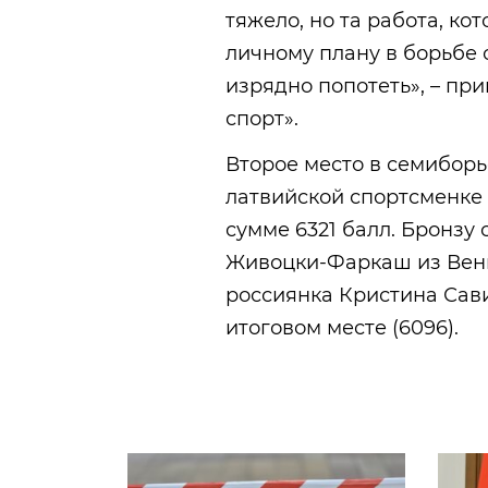
тяжело, но та работа, кот
личному плану в борьбе 
изрядно попотеть», – пр
спорт».
Второе место в семиборь
латвийской спортсменке 
сумме 6321 балл. Бронзу
Живоцки-Фаркаш из Венг
россиянка Кристина Сав
итоговом месте (6096).