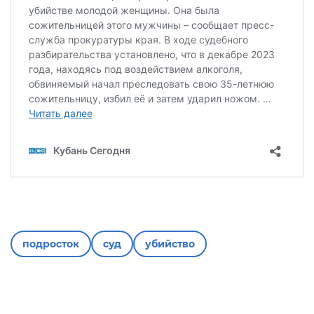
подросток
суд
убийство