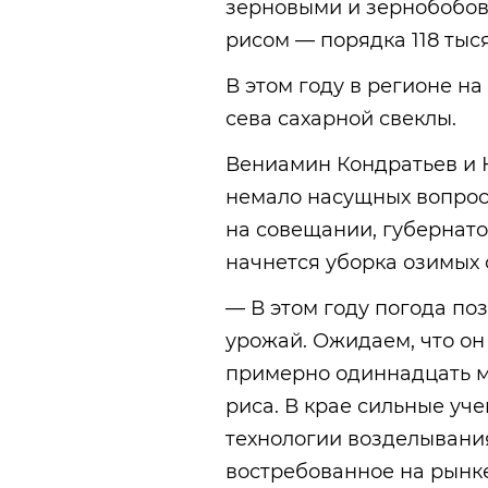
зерновыми и зернобобовы
рисом — порядка 118 тыся
В этом году в регионе н
сева сахарной свеклы.
Вениамин Кондратьев и 
немало насущных вопрос
на совещании, губернатор
начнется уборка озимых с
— В этом году погода по
урожай. Ожидаем, что он 
примерно одиннадцать м
риса. В крае сильные у
технологии возделывания
востребованное на рынк