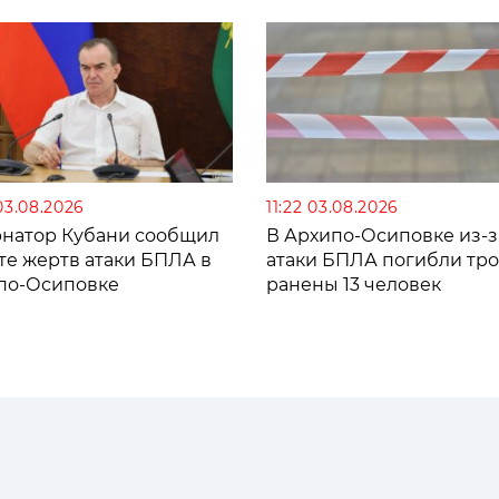
03.08.2026
11:22 03.08.2026
рнатор Кубани сообщил
В Архипо-Осиповке из-з
те жертв атаки БПЛА в
атаки БПЛА погибли тро
по-Осиповке
ранены 13 человек