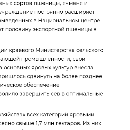
вных сортов пшеницы, ячменя и
у учреждение постоянно расширяет
 выведенных в Национальном центре
т половину экспортной пшеницы в
ции краевого Министерства сельского
вающей промышленности, свои
а основных яровых культур внесла
пришлось сдвинуть на более позднее
ническое обеспечение
волило завершить сев в оптимальные
озяйствах всех категорий яровыми
еяно свыше 1,7 млн гектаров. Из них