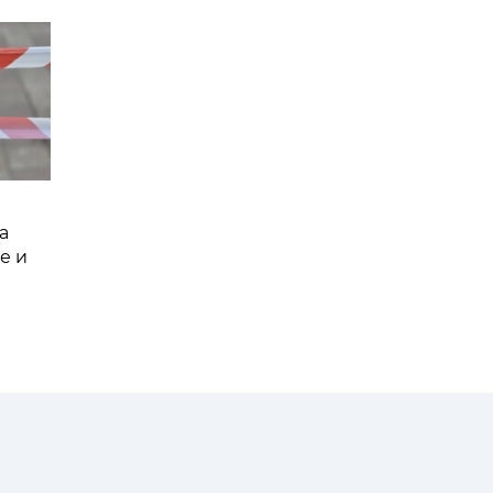
а
е и