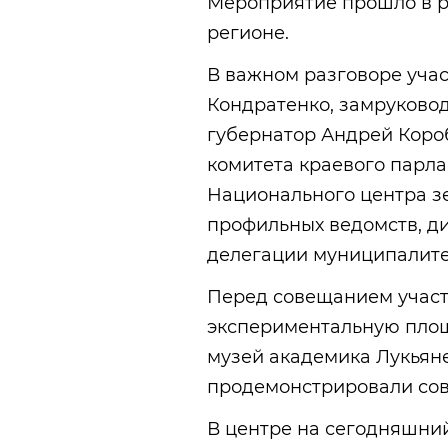
Мероприятие прошло в р
регионе.
В важном разговоре учас
Кондратенко, замруковод
губернатор Андрей Коро
комитета краевого парл
Национального центра зе
профильных ведомств, д
делегации муниципалите
Перед совещанием участ
экспериментальную площ
музей академика Лукьян
продемонстрировали сов
В центре на сегодняшни