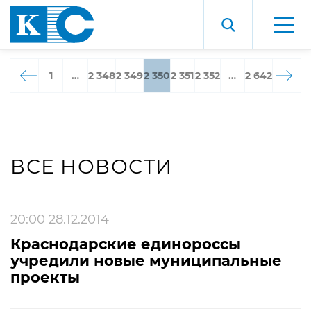
1
…
2 348
2 349
2 350
2 351
2 352
…
2 642
ВСЕ НОВОСТИ
20:00 28.12.2014
Краснодарские единороссы
учредили новые муниципальные
проекты