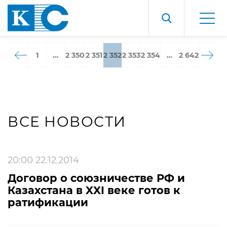
1
…
2 350
2 351
2 352
2 353
2 354
…
2 642
ВСЕ НОВОСТИ
20:00 22.12.2014
Договор о союзничестве РФ и
Казахстана в XXI веке готов к
ратификации