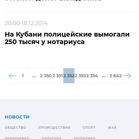
20:00 18.12.2014
На Кубани полицейские вымогали
250 тысяч у нотариуса
1
…
2 350
2 351
2 352
2 353
2 354
…
2 642
НОВОСТИ
ОБЩЕСТВО
ПРОИСШЕСТВИЯ
СПОРТ
ЖКХ
ЭКОНОМИКА
КУЛЬТУРА
ПОЛИТИКА