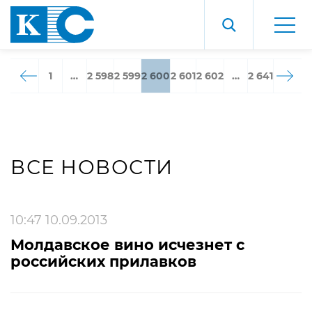
1
…
2 598
2 599
2 600
2 601
2 602
…
2 641
ВСЕ НОВОСТИ
10:47 10.09.2013
Молдавское вино исчезнет с
российских прилавков