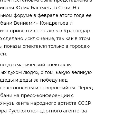
атем постановка была представлена в
иваля Юрия Башмета в Сочи. На
ном форуме в феврале этого года ее
убани Вениамин Кондратьев и
ча привезти спектакль в Краснодар.
 сделано исключение, так как в этом
 показы спектакля только в городах-
си.
но-драматический спектакль,
х духом людях, о том, какую великую
адеды и деды за победу над
евастопольцы и новороссийцы. Перед
убани на пресс-конференции с
о музыканта народного артиста СССР
ра Русского концертного агентства