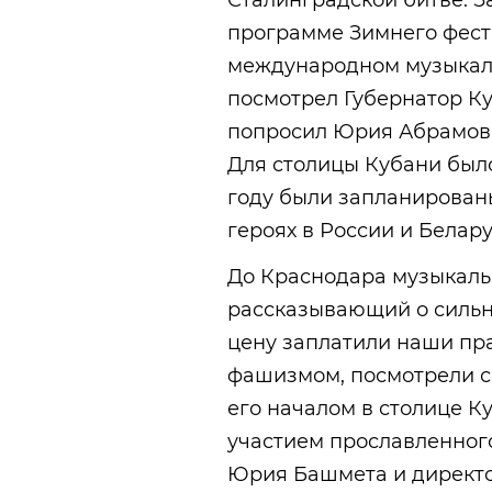
Сталинградской битве. З
программе Зимнего фест
международном музыкаль
посмотрел Губернатор К
попросил Юрия Абрамови
Для столицы Кубани было
году были запланированы
героях в России и Белару
До Краснодара музыкаль
рассказывающий о сильны
цену заплатили наши пр
фашизмом, посмотрели с
его началом в столице К
участием прославленног
Юрия Башмета и директо