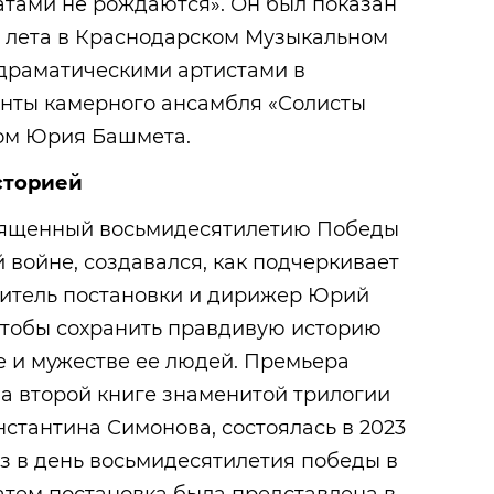
атами не рождаются». Он был показан
е лета в Краснодарском Музыкальном
 драматическими артистами в
анты камерного ансамбля «Солисты
ом Юрия Башмета.
сторией
священный восьмидесятилетию Победы
 войне, создавался, как подчеркивает
итель постановки и дирижер Юрий
 чтобы сохранить правдивую историю
е и мужестве ее людей. Премьера
на второй книге знаменитой трилогии
стантина Симонова, состоялась в 2023
аз в день восьмидесятилетия победы в