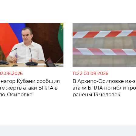
03.08.2026
11:22 03.08.2026
рнатор Кубани сообщил
В Архипо-Осиповке из-з
те жертв атаки БПЛА в
атаки БПЛА погибли тро
по-Осиповке
ранены 13 человек