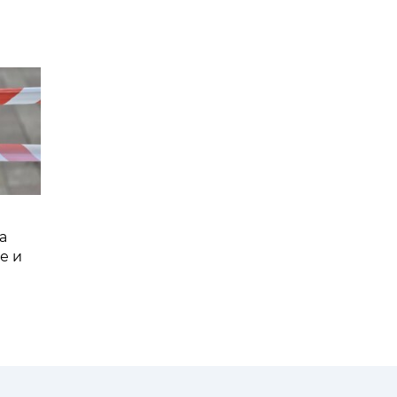
а
е и