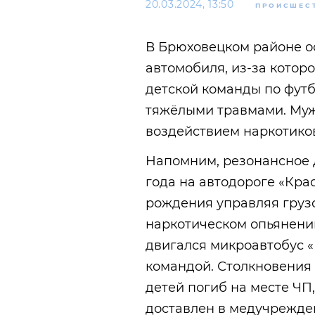
20.03.2024, 13:50
ПРОИСШЕС
В Брюховецком районе о
автомобиля, из-за которо
детской команды по футб
тяжёлыми травмами. Муж
воздействием наркотико
Напомним, резонансное 
года на автодороге «Кра
рождения управляя грузо
наркотическом опьянении
двигался микроавтобус «
командой. Столкновения 
детей погиб на месте ЧП,
доставлен в медучрежде