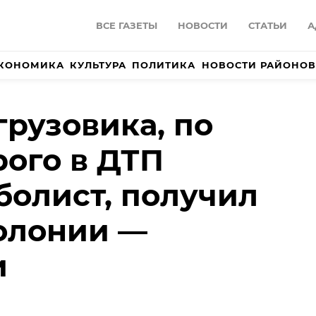
ВСЕ ГАЗЕТЫ
НОВОСТИ
СТАТЬИ
А
КОНОМИКА
КУЛЬТУРА
ПОЛИТИКА
НОВОСТИ РАЙОНОВ
грузовика, по
рого в ДТП
болист, получил
колонии —
и