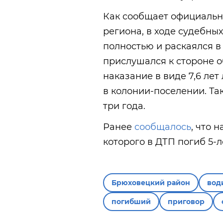
Как сообщает официальн
региона, в ходе судебн
полностью и раскаялся в
прислушался к стороне 
наказание в виде 7,6 ле
в колонии-поселении. Т
три года.
Ранее
сообщалось
, что 
которого в ДТП погиб 5-
Брюховецкий район
вод
погибший
приговор