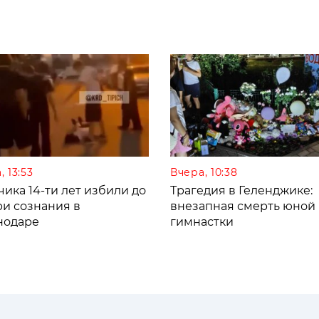
, 13:53
Вчера, 10:38
ика 14-ти лет избили до
Трагедия в Геленджике:
ри сознания в
внезапная смерть юной
нодаре
гимнастки