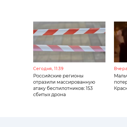
Сегодня, 11:39
Вчера
Российские регионы
Мальч
отразили массированную
поте
атаку беспилотников: 153
Крас
сбитых дрона