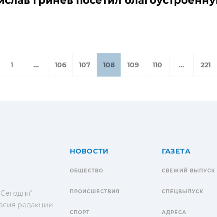
ислав Гринев посетил благоустроенну
1
…
106
107
108
109
110
…
221
НОВОСТИ
ГАЗЕТА
ОБЩЕСТВО
СВЕЖИЙ ВЫПУСК
ПРОИСШЕСТВИЯ
СПЕЦВЫПУСК
 Сегодня"
гласия редакции
СПОРТ
АДРЕСА