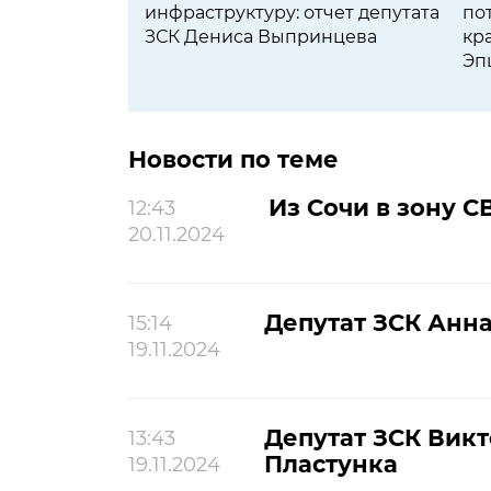
инфраструктуру: отчет депутата
по
ЗСК Дениса Выпринцева
кр
Эп
Новости по теме
Из Сочи в зону 
12:43
20.11.2024
Депутат ЗСК Анна
15:14
19.11.2024
Депутат ЗСК Викт
13:43
Пластунка
19.11.2024