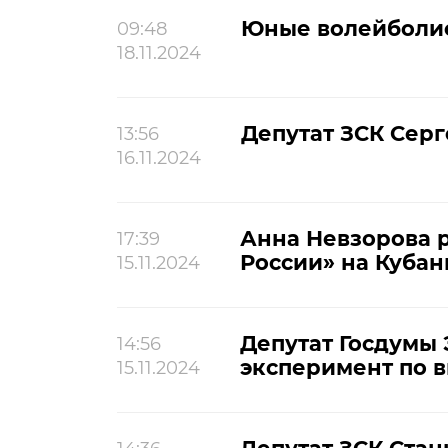
Юные волейболис
09:48
18.11.2024
Депутат ЗСК Серг
13:56
16.11.2024
Анна Невзорова 
17:39
России» на Кубан
15.11.2024
Депутат Госдумы 
14:56
эксперимент по 
15.11.2024