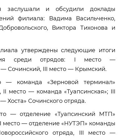
ия заслушали и обсудили доклады
ений филиала: Вадима Васильченко,
Добровольского, Виктора Тихонова и
илиала утверждены следующие итоги
ания среди отрядов: I место —
 — Сочинский, III место — Крымский.
о — команда «Зерновой терминал»
II место — команда «Туапсинская»; III
— Хоста» Сочинского отряда.
сто — отделение «Туапсинский МТП»
II место — отделение «НУТЭП» команды
овороссийского отряда, III место —