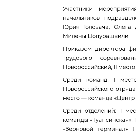
Участники мероприят
начальников подраздел
Юрия Головача, Олега 
Милены Цопурашвили.
Приказом директора ф
трудового соревнов
Новороссийский, II место
Среди команд: I мест
Новороссийского отряда, 
место — команда «Центр 
Среди отделений: I ме
команды «Туапсинская», 
«Зерновой терминал» Н