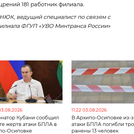
щрений 181 работник филиала.
ЮК, ведущий специалист по связям с
илиала ФГУП «УВО Минтранса России»
03.08.2026
11:22 03.08.2026
рнатор Кубани сообщил
В Архипо-Осиповке из-з
те жертв атаки БПЛА в
атаки БПЛА погибли тро
по-Осиповке
ранены 13 человек