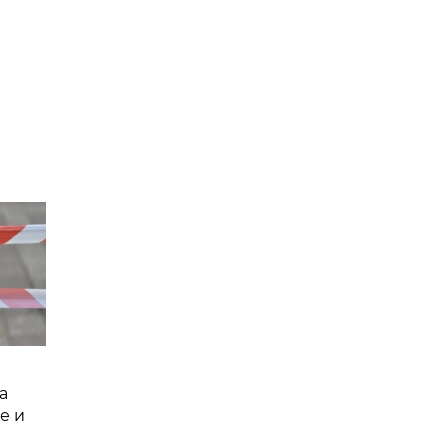
а
е и