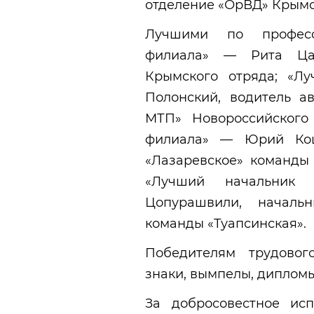
отделение «ОрВД» Крымс
Лучшими по професс
филиала» — Рита Цар
Крымского отряда; «Л
Полонский, водитель а
МТП» Новороссийского
филиала» — Юрий Коц
«Лазаревское» команды 
«Лучший начальник
Цопурашвили, началь
команды «Туапсинская».
Победителям трудовог
знаки, вымпелы, дипломы
За добросовестное ис