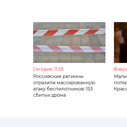
Сегодня, 11:39
Вчера
Российские регионы
Мальч
отразили массированную
поте
атаку беспилотников: 153
Крас
сбитых дрона