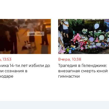
, 13:53
Вчера, 10:38
ика 14-ти лет избили до
Трагедия в Геленджике:
ри сознания в
внезапная смерть юной
нодаре
гимнастки