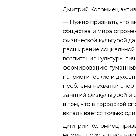
Дмитрий Коломиец актив
— Нужно признать, что в
общества и мира огромен
физической культурой да
расширение социальной 
воспитание культуры лич
формированию гуманных 
патриотические и духовн
проблема нехватки спор
занятий физкультурой и 
в том, что в городской 
вкладывается только оди
Дмитрий Коломиец призва
момент пристальное вним