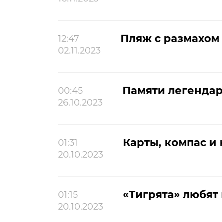
Пляж с размахом
12:47
02.11.2023
Памяти легендар
00:45
26.10.2023
Карты, компас и
01:31
20.10.2023
«Тигрята» любят 
01:15
20.10.2023