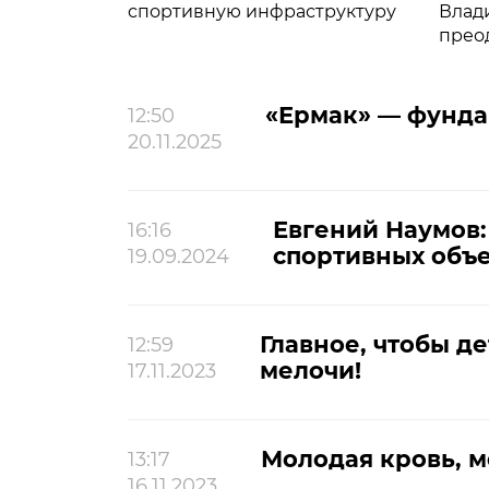
спортивную инфраструктуру
Влад
прео
восп
«Ермак» — фунда
12:50
20.11.2025
Евгений Наумов:
16:16
спортивных объе
19.09.2024
Главное, чтобы д
12:59
мелочи!
17.11.2023
Молодая кровь, 
13:17
16.11.2023