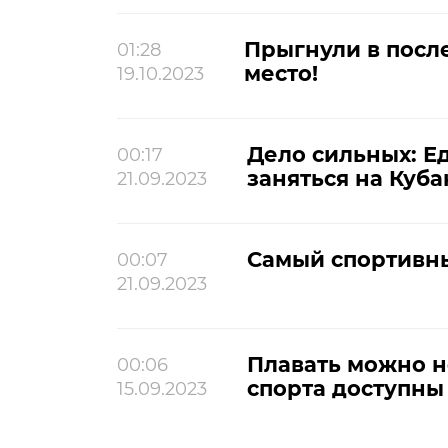
Прыгнули в после
01:28
место!
19.10.2023
Дело сильных: Е
00:17
заняться на Куба
21.09.2023
Самый спортивн
00:07
21.09.2023
Плавать можно н
00:06
спорта доступны
15.09.2023