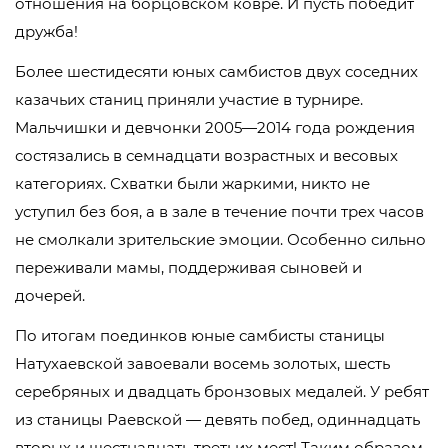
отношения на борцовском ковре. И пусть победит
дружба!
Более шестидесяти юных самбистов двух соседних
казачьих станиц приняли участие в турнире.
Мальчишки и девчонки 2005—2014 года рождения
состязались в семнадцати возрастных и весовых
категориях. Схватки были жаркими, никто не
уступил без боя, а в зале в течение почти трех часов
не смолкали зрительские эмоции. Особенно сильно
переживали мамы, поддерживая сыновей и
дочерей.
По итогам поединков юные самбисты станицы
Натухаевской завоевали восемь золотых, шесть
серебряных и двадцать бронзовых медалей. У ребят
из станицы Раевской — девять побед, одиннадцать
вторых и шестнадцать третьих мест! Таким образом,