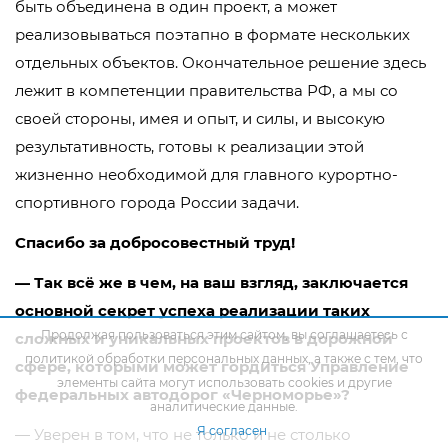
быть объединена в один проект, а может
реализовываться поэтапно в формате нескольких
отдельных объектов. Окончательное решение здесь
лежит в компетенции правительства РФ, а мы со
своей стороны, имея и опыт, и силы, и высокую
результативность, готовы к реализации этой
жизненно необходимой для главного курортно-
спортивного города России задачи.
Спасибо за добросовестный труд!
— Так всё же в чем, на ваш взгляд, заключается
основной секрет успеха реализации таких
Продолжая пользоваться этим сайтом, вы соглашаетесь с
сложных и уникальных проектов в дорожной
политикой обработки персональных данных
, а также с тем, что
сфере, которыми может гордиться Управление
элементы сайта могут использовать cookies и другие
федеральных автодорог «Черноморье»?
аналитические данные.
Я согласен
— Уверен в том, что не только и не столько