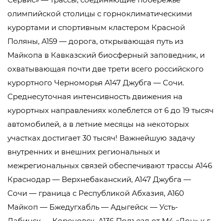
олимпийской столицы с горноклиматическими
курортами и спортивным кластером Красной
Поляны, А159 — дорога, открывающая путь из
Майкопа в Кавказский биосферный заповедник, и
охватывающая почти две трети всего российского
курортного Черноморья А147 Джубга — Сочи.
Среднесуточная интенсивность движения на
курортных направлениях колеблется от 6 до 19 тысяч
автомобилей, а в летние месяцы на некоторых
участках достигает 30 тысяч! Важнейшую задачу
внутренних и внешних региональных и
межрегиональных связей обеспечивают трассы А146
Краснодар — Верхнебаканский, А147 Джубга —
Сочи — граница с Республикой Абхазия, А160
Майкоп — Бжедугхабль — Адыгейск — Усть-
Лабинск — Кореновск, А136 Подъезд от М4 «Дон» к г.