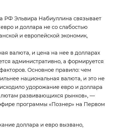
ка РФ Эльвира Набиуллина связывает
евро и доллара не со слабостью
канской и европейской экономик,
ая валюта, и цена на нее в долларах
ется административно, а формируется
факторов. Основное правило: чем
сильнее национальная валюта, и это не
роисходило удорожание евро и доллара
алютам развивающихся рынков», —
 эфире программы «Познер» на Первом
жание доллара и евро вызвано,