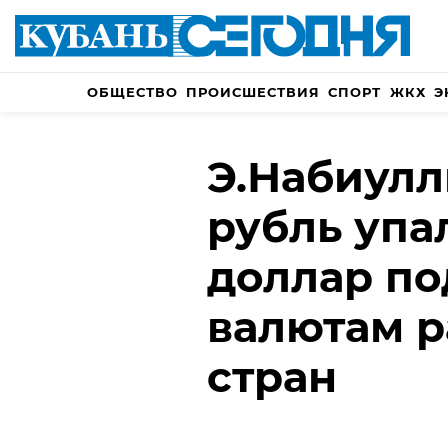
ОБЩЕСТВО
ПРОИСШЕСТВИЯ
СПОРТ
ЖКХ
Э
Э.Набиулл
рубль упал
доллар по
валютам 
стран