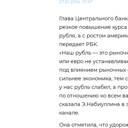
27.01.2014, 21:47
Глава Центрального бан
резкое повышение курса 
рубля, а с ростом амери
передает РБК.
«Наш рубль — это рыночн
или евро не устанавлива
под влиянием рыночных 
сильнее экономика, тем 
у нас рубль слабел, а п
по отношению ко всем в
сказала Э.Набиуллина в
канале.
Она отметила, что удоро